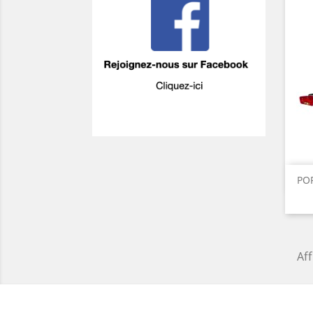
PO
Aff