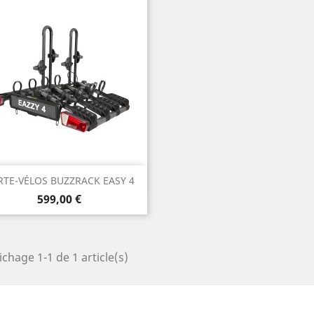
Aperçu rapide

RTE-VÉLOS BUZZRACK EASY 4
Prix
599,00 €
ichage 1-1 de 1 article(s)