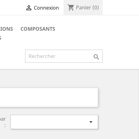
shopping_cart

Panier
(0)
Connexion
SIONS
COMPOSANTS
S

par

: