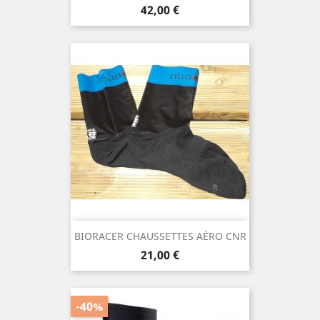
Prix
42,00 €
BIORACER CHAUSSETTES AÉRO CNR
Prix
21,00 €
-40%