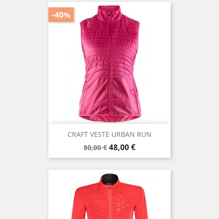
-40%
CRAFT VESTE URBAN RUN
Prix
Prix
48,00 €
80,00 €
de
base