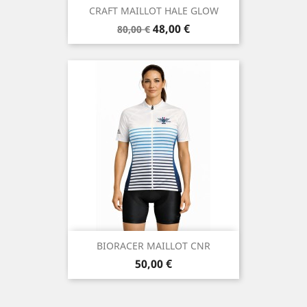
CRAFT MAILLOT HALE GLOW
Prix
Prix
48,00 €
80,00 €
de
base
BIORACER MAILLOT CNR
Prix
50,00 €