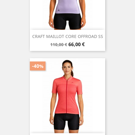
CRAFT MAILLOT CORE OFFROAD SS
Prix
Prix
66,00 €
110,00 €
de
base
-40%