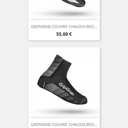
GRIPGRAB COUVRE CHAUSSURES...
Prix
55,00 €
GRIPGRAB COUVRE CHAUSSURES...