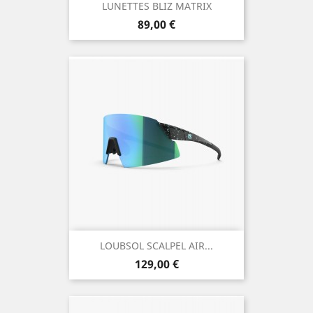
LUNETTES BLIZ MATRIX
Prix
89,00 €
LOUBSOL SCALPEL AIR...
Prix
129,00 €