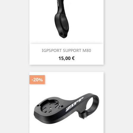
IGPSPORT SUPPORT M80
Prix
15,00 €
-20%