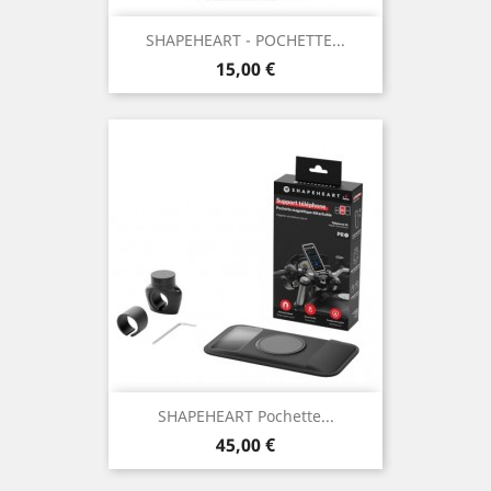
SHAPEHEART - POCHETTE...
Prix
15,00 €
SHAPEHEART Pochette...
Prix
45,00 €