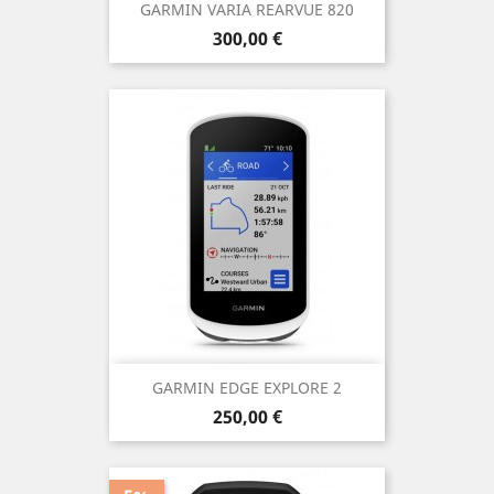
GARMIN VARIA REARVUE 820
Prix
300,00 €
GARMIN EDGE EXPLORE 2
Prix
250,00 €