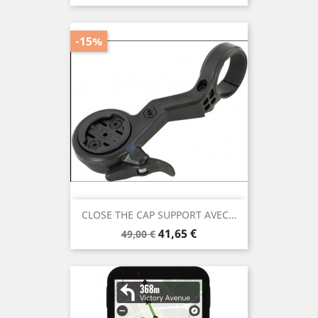
-15%
CLOSE THE CAP SUPPORT AVEC...
Prix
Prix
41,65 €
49,00 €
de
base