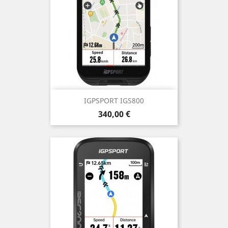
IGPSPORT IGS800
Prix
340,00 €