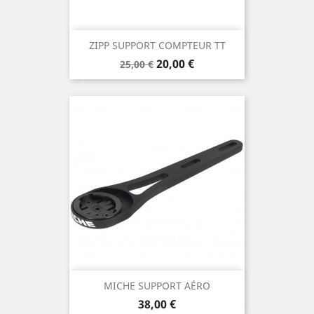
ZIPP SUPPORT COMPTEUR TT
Prix
Prix
20,00 €
25,00 €
de
base
MICHE SUPPORT AÉRO
Prix
38,00 €