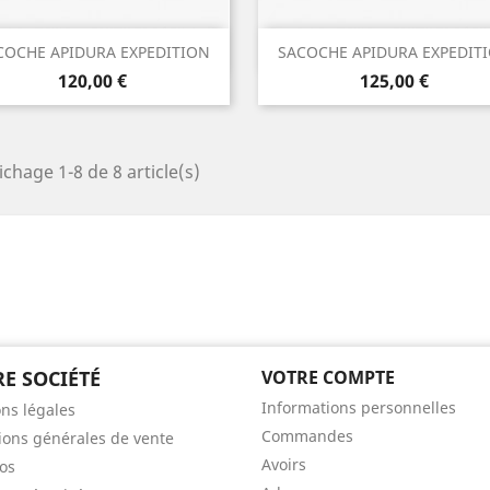
Aperçu rapide
Aperçu rapide


COCHE APIDURA EXPEDITION
SACOCHE APIDURA EXPEDIT
Prix
Prix
120,00 €
125,00 €
ichage 1-8 de 8 article(s)
E SOCIÉTÉ
VOTRE COMPTE
Informations personnelles
ns légales
Commandes
ions générales de vente
Avoirs
os