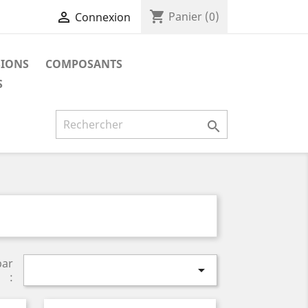
shopping_cart

Panier
(0)
Connexion
SIONS
COMPOSANTS
S

par

: