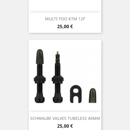
MULTI TOO KTM 12F
Prix
25,00 €
SCHWALBE VALVES TUBELESS 40MM
Prix
25,00 €