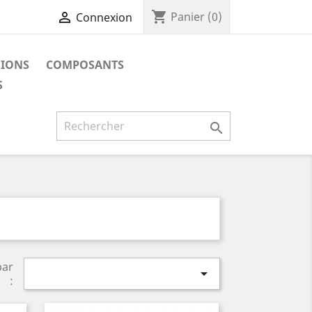
shopping_cart

Panier
(0)
Connexion
SIONS
COMPOSANTS
S

par

: