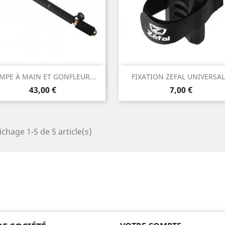
Aperçu rapide
Aperçu rapide


MPE À MAIN ET GONFLEUR...
FIXATION ZEFAL UNIVERSAL.
Prix
Prix
43,00 €
7,00 €
ichage 1-5 de 5 article(s)