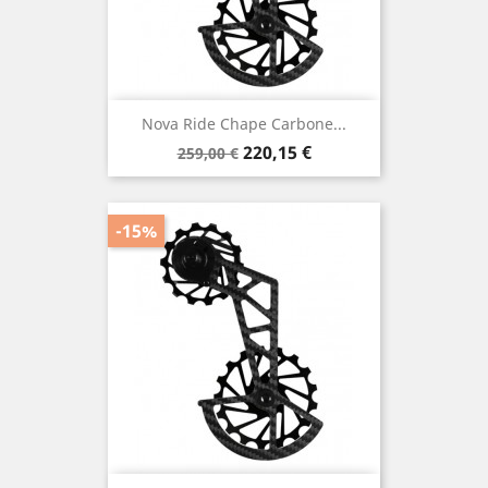
Nova Ride Chape Carbone...
Prix
Prix
220,15 €
259,00 €
de
base
-15%